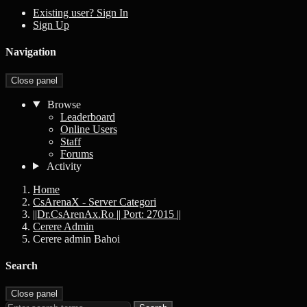
Existing user? Sign In
Sign Up
Navigation
Close panel
Browse
Leaderboard
Online Users
Staff
Forums
Activity
Home
CsArenaX - Server Categori
||Dr.CsArenAx.Ro || Port: 27015 ||
Cerere Admin
Cerere admin Bahoi
Search
Close panel