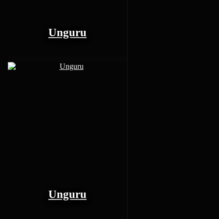
Unguru
57
posts
0
Reputation
Unguru