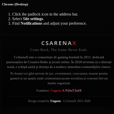
Chrome (Desktop)
Click the padlock icon in the address bar.
Select
Site settings
.
Find
Notifications
and adjust your preference.
CSARENA
X
Come Back, The Game Never Ends.
CsArenaX este o comunitate de gaming fondată în 2011, dedicată
pasionaților de Counter-Strike și jocuri online. În 2026 revenim cu o direcție
nouă, o echipă unită și dorința de a readuce atmosfera comunităților clasice.
Pe forum vei găsi servere de joc, evenimente, concursuri, resurse pentru
gameri și un spațiu unde comunitatea poate socializa și concura într-un
mediu organizat.
Fondatori:
Unguru
&
P@nT3r@$
Design created by
Unguru
· CsArenaX 2011-2026