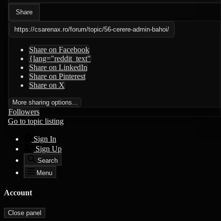
Share
https://csarenax.ro/forum/topic/56-cerere-admin-bahoi/
Share on Facebook
{lang="reddit_text"
Share on LinkedIn
Share on Pinterest
Share on X
More sharing options...
Followers
Go to topic listing
Sign In
Sign Up
Search
Menu
Account
Close panel