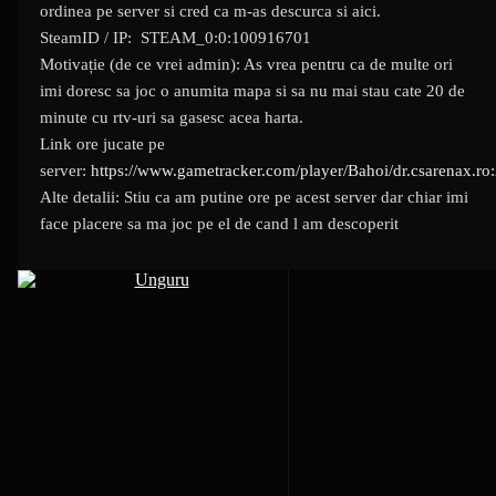
ordinea pe server si cred ca m-as descurca si aici.
SteamID / IP: STEAM_0:0:100916701
Motivație (de ce vrei admin): As vrea pentru ca de multe ori
imi doresc sa joc o anumita mapa si sa nu mai stau cate 20 de
minute cu rtv-uri sa gasesc acea harta.
Link ore jucate pe
server:
https://www.gametracker.com/player/Bahoi/dr.csarenax.ro
Alte detalii: Stiu ca am putine ore pe acest server dar chiar imi
face placere sa ma joc pe el de cand l am descoperit